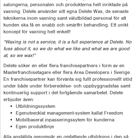
salongerna, personalen och produkterna helt inriktade på
vaxning. Delete använder sitt egna Delete Wax, de senaste
teknikerna inom vaxning samt välutbildad personal för att
kunden ska få en snabb och smärtfri behandling. Ett unikt
koncept för vaxning helt enkelt!
“Waxing is not a service, it is a full experience at Delete. No
fuss about it, so we do what we like and what we are good
at, so we wax!”
Delete söker en eller flera franchisepartners i form av en
Masterfranchisetagare eller flera Area Developers i Sverige.
En franchisepartner kan förvänta sig fullt professionellt stöd
under både under förberedelse- och uppbyggnadsfas samt
kontinuerlig support i det fortgående samarbetet. Delete
erbjuder även:
Utbildningssystem
Egenutvecklat management-system kallat Freedom
Mobilbaserat inpasseringssytem för kunderna
Egen produktlinje
Alla anställda genomgår en omfattande utbildning i den så