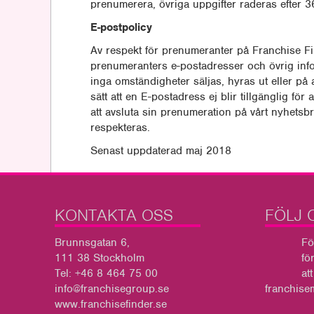
prenumerera, övriga uppgifter raderas efter 
E-postpolicy
Av respekt för prenumeranter på Franchise Fin
prenumeranters e-postadresser och övrig inf
inga omständigheter säljas, hyras ut eller på 
sätt att en E-postadress ej blir tillgänglig för
att avsluta sin prenumeration på vårt nyhetsb
respekteras.
Senast uppdaterad maj 2018
KONTAKTA OSS
FÖLJ 
Brunnsgatan 6,
Fö
111 38 Stockholm
fö
Tel: +46 8 464 75 00
at
info@franchisegroup.se
franchisem
www.franchisefinder.se