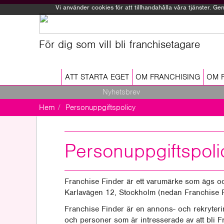
Vi använder cookies för att tillhandahålla våra tjänster. 
För dig som vill bli franchisetagare
ATT STARTA EGET
OM FRANCHISING
OM 
Nyhetsbrev
Hem
Personuppgiftspolicy
Personuppgiftspoli
Franchise Finder är ett varumärke som ägs o
Karlavägen 12, Stockholm (nedan Franchise F
Franchise Finder är en annons- och rekryter
och personer som är intresserade av att bli F