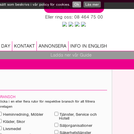
tt som beskrivs i vår policy för cookies.
Ok
Läs mer
Lämna ett meddelande
Eller ring oss: 08 464 75 00
 DAY
KONTAKT
ANNONSERA
INFO IN ENGLISH
Ladda ner vår Guide
BRANSCH
licka i en eller flera rutor för respektive bransch för att filtrera
öretagen
Heminredning, Möbler
Tjänster, Service och
Hotell
Kläder, Skor
Säljorganisationer
Livsmedel
Säkerhetstjänster