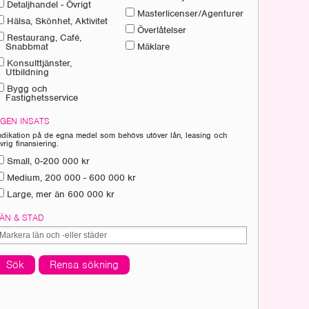
Detaljhandel - Övrigt
Masterlicenser/Agenturer
Hälsa, Skönhet, Aktivitet
Överlåtelser
Restaurang, Café,
Snabbmat
Mäklare
Konsulttjänster,
Utbildning
Bygg och
Fastighetsservice
EGEN INSATS
ndikation på de egna medel som behövs utöver lån, leasing och
vrig finansiering.
Small, 0-200 000 kr
Medium, 200 000 - 600 000 kr
Large, mer än 600 000 kr
LÄN & STAD
Sök
Rensa sökning