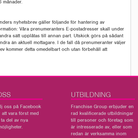
36 månader.
ders nyhetsbrev gäller följande för hantering av
ormation: Våra prenumeranters E-postadresser skall under
andra sätt upplåtas till annan part. Utskick görs på sådant
 andra än aktuell mottagare. I de fall då prenumeranter väljer
rev kommer detta omedelbart och utan förbehåll att
OSS
UTBILDNING
lj oss på Facebook
Franchise Group
erbjuder en
r att vara först med
rad kvalificerade utbildningar
t ta del av nya
till personer och företag som
öjligheter.
är intresserade av, eller som
redan är verksamma inom