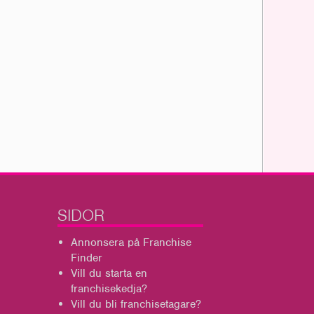
SIDOR
Annonsera på Franchise
Finder
Vill du starta en
franchisekedja?
Vill du bli franchisetagare?