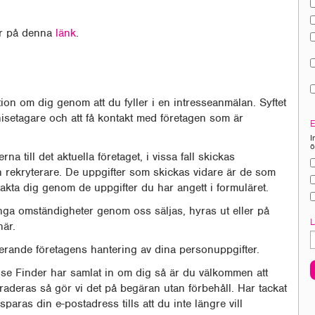
mer på denna
länk
.
ion om dig genom att du fyller i en intresseanmälan. Syftet
chisetagare och att få kontakt med företagen som är
I
ö
na till det aktuella företaget, i vissa fall skickas
ern rekryterare. De uppgifter som skickas vidare är de som
takta dig genom de uppgifter du har angett i formuläret.
nga omständigheter genom oss säljas, hyras ut eller på
här.
erande företagens hantering av dina personuppgifter.
ise Finder har samlat in om dig så är du välkommen att
 raderas så gör vi det på begäran utan förbehåll. Har tackat
sparas din e-postadress tills att du inte längre vill