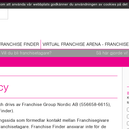
Genom att använda vår webbplats godkänner du användningen av cookies på det sä
FRANCHISE FINDER
VIRTUAL FRANCHISE ARENA - FRANCHISE
Vill du bli franchisetagare?
Så här gjorde vi!
cy
K
f
ch drivs av Franchise Group Nordic AB (556658-6615),
inder).
ingssida som förmedlar kontakt mellan Franchisegivare
ranchisetagare. Franchise Finder ansvarar inte för de