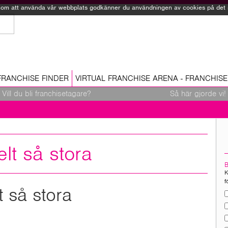
Genom att använda vår webbplats godkänner du användningen av cookies på det sä
FRANCHISE FINDER
VIRTUAL FRANCHISE ARENA - FRANCHISE
Vill du bli franchisetagare?
Så här gjorde vi!
elt så stora
K
f
t så stora