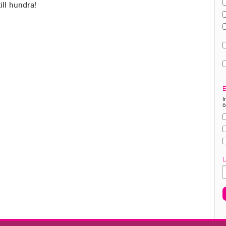
ill hundra!
I
ö