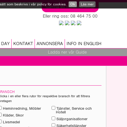
tt som beskrivs i vår policy för cookies.
Ok
Läs mer
Lämna ett meddelande
Eller ring oss: 08 464 75 00
 DAY
KONTAKT
ANNONSERA
INFO IN ENGLISH
Ladda ner vår Guide
BRANSCH
licka i en eller flera rutor för respektive bransch för att filtrera
öretagen
Heminredning, Möbler
Tjänster, Service och
Hotell
Kläder, Skor
Säljorganisationer
Livsmedel
Säkerhetstjänster