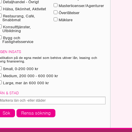
Detaljhandel - Övrigt
Masterlicenser/Agenturer
Hälsa, Skönhet, Aktivitet
Överlåtelser
Restaurang, Café,
Snabbmat
Mäklare
Konsulttjänster,
Utbildning
Bygg och
Fastighetsservice
EGEN INSATS
ndikation på de egna medel som behövs utöver lån, leasing och
vrig finansiering.
Small, 0-200 000 kr
Medium, 200 000 - 600 000 kr
Large, mer än 600 000 kr
LÄN & STAD
Sök
Rensa sökning