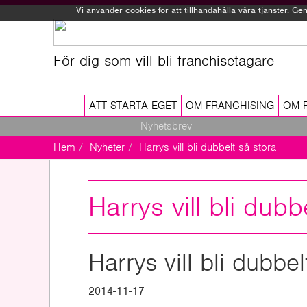
Vi använder cookies för att tillhandahålla våra tjänster. 
För dig som vill bli franchisetagare
ATT STARTA EGET
OM FRANCHISING
OM 
Nyhetsbrev
Hem
Nyheter
Harrys vill bli dubbelt så stora
Harrys vill bli dubb
Harrys vill bli dubbel
2014-11-17