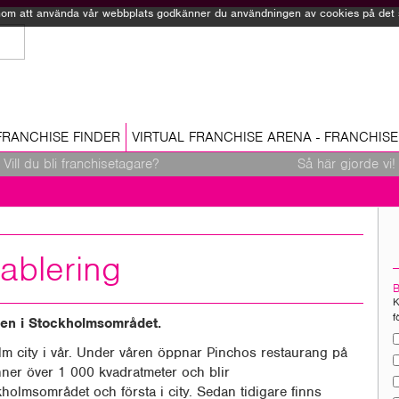
Genom att använda vår webbplats godkänner du användningen av cookies på det sä
FRANCHISE FINDER
VIRTUAL FRANCHISE ARENA - FRANCHISE
Vill du bli franchisetagare?
Så här gjorde vi!
ablering
K
f
gen i Stockholmsområdet.
m city i vår. Under våren öppnar Pinchos restaurang på
ner över 1 000 kvadratmeter och blir
kholmsområdet och första i city. Sedan tidigare finns