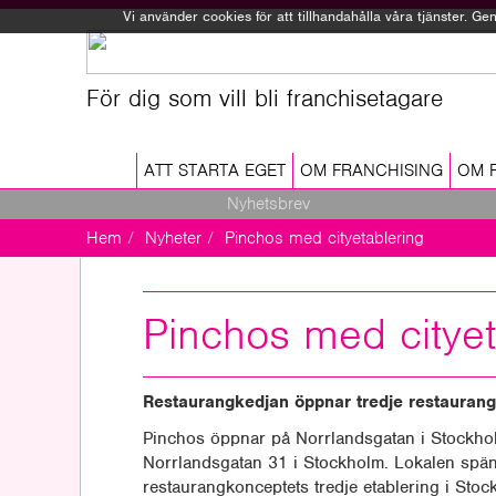
Vi använder cookies för att tillhandahålla våra tjänster. 
För dig som vill bli franchisetagare
ATT STARTA EGET
OM FRANCHISING
OM 
Nyhetsbrev
Hem
Nyheter
Pinchos med cityetablering
Pinchos med cityet
Restaurangkedjan öppnar tredje restauran
Pinchos öppnar på Norrlandsgatan i Stockhol
Norrlandsgatan 31 i Stockholm. Lokalen spän
restaurangkonceptets tredje etablering i Stoc