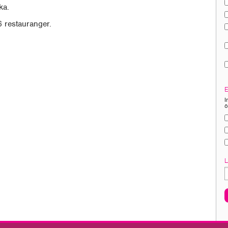
ka.
 restauranger.
I
ö