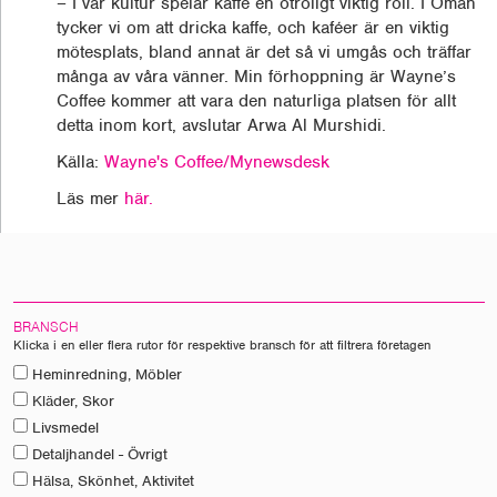
– I vår kultur spelar kaffe en otroligt viktig roll. I Oman
tycker vi om att dricka kaffe, och kaféer är en viktig
mötesplats, bland annat är det så vi umgås och träffar
många av våra vänner. Min förhoppning är Wayne’s
Coffee kommer att vara den naturliga platsen för allt
detta inom kort, avslutar Arwa Al Murshidi.
Källa:
Wayne's Coffee/Mynewsdesk
Läs mer
här.
BRANSCH
Klicka i en eller flera rutor för respektive bransch för att filtrera företagen
Heminredning, Möbler
Kläder, Skor
Livsmedel
Detaljhandel - Övrigt
Hälsa, Skönhet, Aktivitet