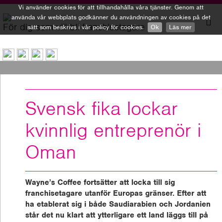
Vi använder cookies för att tillhandahålla våra tjänster. Genom att
använda vår webbplats godkänner du användningen av cookies på det
För dig som vill bli franchisetagare
sätt som beskrivs i vår policy för cookies.
Ok
Läs mer
To
nav
Svensk fika lockar
kvinnlig entreprenör i
Oman
Wayne’s Coffee fortsätter att locka till sig
franchisetagare utanför Europas gränser. Efter att
ha etablerat sig i både Saudiarabien och Jordanien
står det nu klart att ytterligare ett land läggs till på