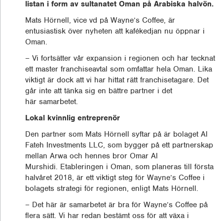
listan i form av sultanatet Oman på Arabiska halvön.
Mats Hörnell, vice vd på Wayne’s Coffee, är
entusiastisk över nyheten att kafékedjan nu öppnar i
Oman.
– Vi fortsätter vår expansion i regionen och har tecknat
ett master franchiseavtal som omfattar hela Oman. Lika
viktigt är dock att vi har hittat rätt franchisetagare. Det
går inte att tänka sig en bättre partner i det
här samarbetet.
Lokal kvinnlig entreprenör
Den partner som Mats Hörnell syftar på är bolaget Al
Fateh Investments LLC, som bygger på ett partnerskap
mellan Arwa och hennes bror Omar Al
Murshidi. Etableringen i Oman, som planeras till första
halvåret 2018, är ett viktigt steg för Wayne’s Coffee i
bolagets strategi för regionen, enligt Mats Hörnell.
– Det här är samarbetet är bra för Wayne’s Coffee på
flera sätt. Vi har redan bestämt oss för att växa i