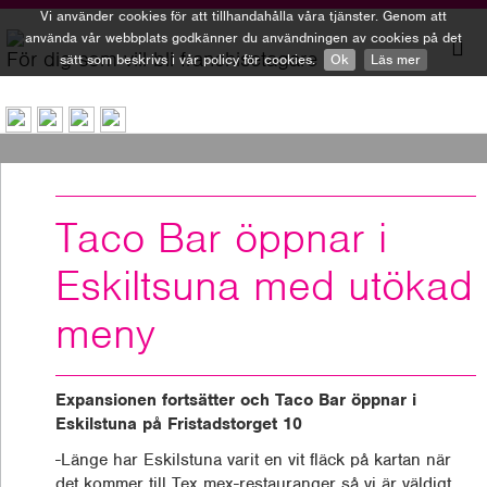
Vi använder cookies för att tillhandahålla våra tjänster. Genom att
använda vår webbplats godkänner du användningen av cookies på det
För dig som vill bli franchisetagare
sätt som beskrivs i vår policy för cookies.
Ok
Läs mer
To
nav
Taco Bar öppnar i
Eskiltsuna med utökad
meny
Expansionen fortsätter och Taco Bar öppnar i
Eskilstuna på Fristadstorget 10
-Länge har Eskilstuna varit en vit fläck på kartan när
det kommer till Tex mex-restauranger så vi är väldigt