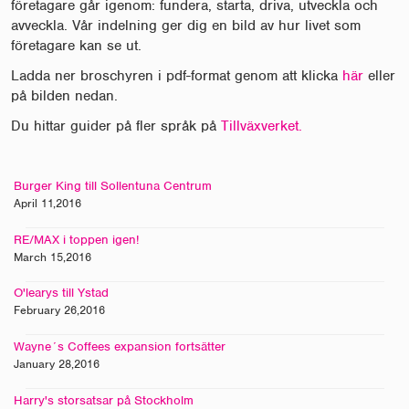
företagare går igenom: fundera, starta, driva, utveckla och
avveckla. Vår indelning ger dig en bild av hur livet som
företagare kan se ut.
Ladda ner broschyren i pdf-format genom att klicka
här
eller
på bilden nedan.
Du hittar guider på fler språk på
Tillväxverket.
Burger King till Sollentuna Centrum
April 11,2016
RE/MAX i toppen igen!
March 15,2016
O'learys till Ystad
February 26,2016
Wayne´s Coffees expansion fortsätter
January 28,2016
Harry's storsatsar på Stockholm