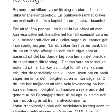
Beroende på vilken typ av företag du startar har du
olika finansieringsbehov. En butiksverksamhet kräver
normalt sett ett större kapital än en tjänsteverksamhet.
För att få låna pengar i en bank krävs oftast att man
kan visa säkerhet. En säkerhet kan till exempel vara en
villa, bostadsrätt eller att du eller någon du känner går
i personlig borgen. När du söker lån hos en bank bör
du ha en färdig affärsplan och en budget som är
baserad på det kundunderlag som finns i det område
du tänkt starta ditt företag i. Det kan vara en fördel att
boka tid på fler banker samtidigt för att se vilka som
erbjuder de fördelaktigaste villkoren. Även om en bank
säger nej finns det möjlighet att en annan säger ja. Om
du inte har möjlighet att låna hela investering på bank
kan det finnas möjlighet att finansiera resterande del
genom ALMI Företagspartner. ALMI ägs av staten och
har i uppdrag är att främja utvecklingen av
konkurrenskraftiga små och medelstora företag samt att
stimulera nyföretagandet i Sverige. ALMI lånar ut