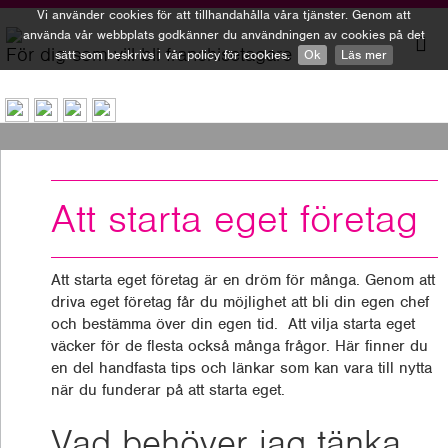
Vi använder cookies för att tillhandahålla våra tjänster. Genom att
använda vår webbplats godkänner du användningen av cookies på det
För dig som vill bli franchisetagare
sätt som beskrivs i vår policy för cookies.
Ok
Läs mer
To
nav
Att starta eget företag
Att starta eget företag är en dröm för många. Genom att
driva eget företag får du möjlighet att bli din egen chef
och bestämma över din egen tid. Att vilja starta eget
väcker för de flesta också många frågor. Här finner du
en del handfasta tips och länkar som kan vara till nytta
när du funderar på att starta eget.
Vad behöver jag tänka