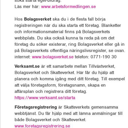
söka starta eget-bidrag.
Läs mer här:
www.arbetsformedlingen.se
Hos
Bolagsverket
ska du i de flesta fall börja
registreringen när du ska starta ett företag. Blanketter
och informationsmaterial finns på Bolagsverkets
webbplats. Du ska också kunna ta reda på om det
företag du söker existerar, ring Bolagsverket eller gå in
på Bolagsverkets offentliga näringslivsregister, se ovan.
internet:
www.bolagsverket.se
telefon: 0771-190 30
Verksamt.se
är ett samarbete mellan Tillväxtverket,
Bolagsverket och Skatteverket. Här får du hjälp att
planera och komma igång med ditt företag. Till exempel
att välja företagsform, företagsnamn, skapa en
affärsplan och registrera ditt företag.
https://www.verksamt.se/starta
Företagsregistrering
är Skatteverkets gemensamma
webbtjänst. Du får hjälp med att lämna anmälningar till
både Bolagsverket och Skatteverket.
www.foretagsregistrering.se