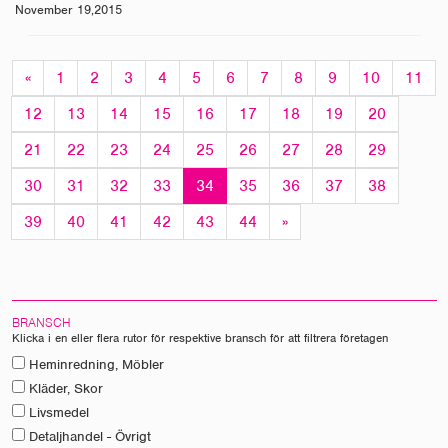
November 19,2015
«
1
2
3
4
5
6
7
8
9
10
11
12
13
14
15
16
17
18
19
20
21
22
23
24
25
26
27
28
29
30
31
32
33
34
35
36
37
38
39
40
41
42
43
44
»
BRANSCH
Klicka i en eller flera rutor för respektive bransch för att filtrera företagen
Heminredning, Möbler
Kläder, Skor
Livsmedel
Detaljhandel - Övrigt