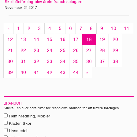
Skellefteföretag blev årets franchisetagare
November 21,2017
«
1
2
3
4
5
6
7
8
9
10
11
12
13
14
15
16
17
18
19
20
21
22
23
24
25
26
27
28
29
30
31
32
33
34
35
36
37
38
39
40
41
42
43
44
»
BRANSCH
Klicka i en eller flera rutor för respektive bransch för att filtrera företagen
Heminredning, Möbler
Kläder, Skor
Livsmedel