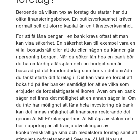
Beroende på vilken typ av företag du startar har du
olika finansieringsbehov. En butiksverksamhet kräver
normalt sett ett större kapital än en tjänsteverksamhet.
För att få låna pengar i en bank krävs oftast att man
kan visa säkerhet. En säkerhet kan till exempel vara en
villa, bostadsrätt eller att du eller någon du känner går
i personlig borgen. När du söker lån hos en bank bör
du ha en färdig affärsplan och en budget som är
baserad på det kundunderlag som finns i det område
du tänkt starta ditt företag i. Det kan vara en fördel att
boka tid på fler banker samtidigt för att se vilka som
erbjuder de fördelaktigaste villkoren. Även om en bank
säger nej finns det möjlighet att en annan säger ja. Om
du inte har möjlighet att låna hela investering på bank
kan det finnas möjlighet att finansiera resterande del
genom ALMI Företagspartner. ALMI ägs av staten och
har i uppdrag är att främja utvecklingen av
konkurrenskraftiga små och medelstora företag samt att
stimulera nyföretagandet i Sverige. ALMI lånar ut