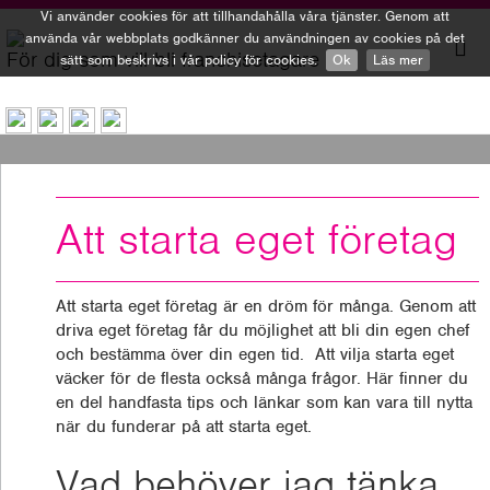
Vi använder cookies för att tillhandahålla våra tjänster. Genom att
använda vår webbplats godkänner du användningen av cookies på det
För dig som vill bli franchisetagare
sätt som beskrivs i vår policy för cookies.
Ok
Läs mer
To
nav
Att starta eget företag
Att starta eget företag är en dröm för många. Genom att
driva eget företag får du möjlighet att bli din egen chef
och bestämma över din egen tid. Att vilja starta eget
väcker för de flesta också många frågor. Här finner du
en del handfasta tips och länkar som kan vara till nytta
när du funderar på att starta eget.
Vad behöver jag tänka