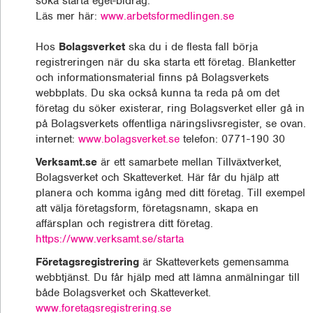
söka starta eget-bidrag.
Läs mer här:
www.arbetsformedlingen.se
Hos
Bolagsverket
ska du i de flesta fall börja
registreringen när du ska starta ett företag. Blanketter
och informationsmaterial finns på Bolagsverkets
webbplats. Du ska också kunna ta reda på om det
företag du söker existerar, ring Bolagsverket eller gå in
på Bolagsverkets offentliga näringslivsregister, se ovan.
internet:
www.bolagsverket.se
telefon: 0771-190 30
Verksamt.se
är ett samarbete mellan Tillväxtverket,
Bolagsverket och Skatteverket. Här får du hjälp att
planera och komma igång med ditt företag. Till exempel
att välja företagsform, företagsnamn, skapa en
affärsplan och registrera ditt företag.
https://www.verksamt.se/starta
Företagsregistrering
är Skatteverkets gemensamma
webbtjänst. Du får hjälp med att lämna anmälningar till
både Bolagsverket och Skatteverket.
www.foretagsregistrering.se