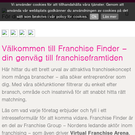
Vi använder cookies för att tillhandahålla våra tjänster. Genom att
använda vår webbplats godkänner du användningen av cookies på det
För dig som vill bli franchisetagare
sätt som beskrivs i vår policy för cookies.
Ok
Läs mer
To
nav
Välkommen till Franchise Finder –
din genväg till franchiseframtiden
Här hittar du ett brett urval av attraktiva franchisekoncept
inom många branscher – alla söker entreprenörer som
dig. Med våra sökfunktioner filtrerar du enkelt efter
bransch, område och insatsnivå för att snabbt hitta rätt
matchning.
Läs om vad varje företag erbjuder och fyll i ett
intresseformulär för att komma vidare. Franchise Finder är
en del av Franchise Group – Nordens ledande aktör inom
franchising – som även driver
Virtual Franchise Arena
,