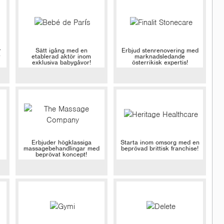
r
Sätt igång med en
Erbjud stenrenovering med
r
etablerad aktör inom
marknadsledande
exklusiva babygåvor!
österrikisk expertis!
Erbjuder högklassiga
Starta inom omsorg med en
massagebehandlingar med
beprövad brittisk franchise!
beprövat koncept!