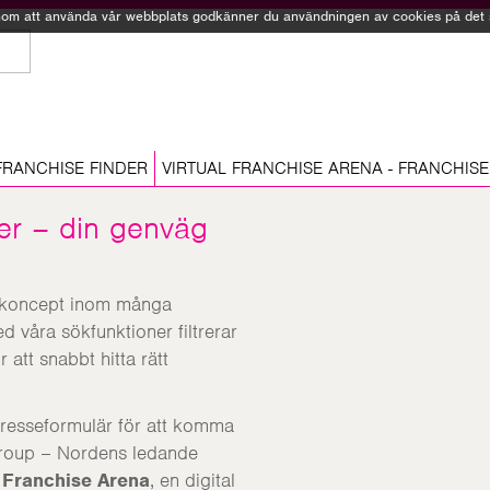
Genom att använda vår webbplats godkänner du användningen av cookies på det sä
FRANCHISE FINDER
VIRTUAL FRANCHISE ARENA - FRANCHISE
er – din genväg
hisekoncept inom många
 våra sökfunktioner filtrerar
 att snabbt hitta rätt
ntresseformulär för att komma
 Group – Nordens ledande
l Franchise Arena
, en digital