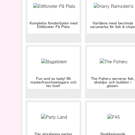
Kompletta fönsterbyten med
Världens mest berömda
Elitfönster På Plats
varumärke för fish & chips
Fun and so tasty! Bli
The Fishery serverar fisk,
masterfranchisetagare och
skaldjur och bubblor i
lev livet!
glasen.
Där storslagna partyn
Snabbväxande