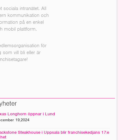
t sociala intranätet. All
tern kommunikation och
formation på en enkel
h mobil plattform.
dlemsorganisation för
g som vill bli eller är
anchisetagare!
yheter
xas Longhorn öppnar i Lund
cember 19,2024
ackstone Steakhouse i Uppsala blir franchisekedjans 17:e
het