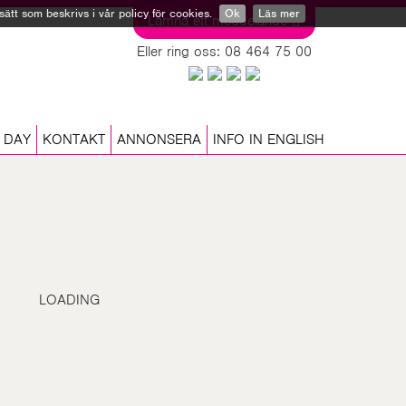
tt som beskrivs i vår policy för cookies.
Ok
Läs mer
Lämna ett meddelande
Eller ring oss: 08 464 75 00
 DAY
KONTAKT
ANNONSERA
INFO IN ENGLISH
LOADING