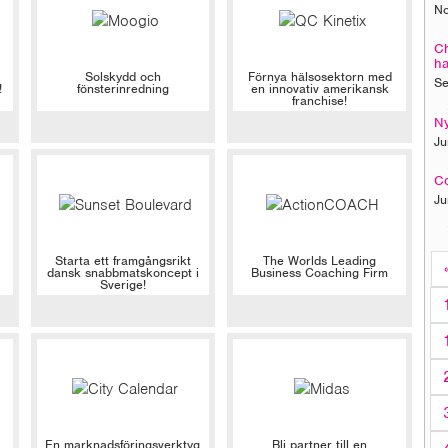
No
Ch
h
Solskydd och
Förnya hälsosektorn med
Se
!
fönsterinredning
en innovativ amerikansk
franchise!
Ny
Ju
Co
Ju
Starta ett framgångsrikt
The Worlds Leading
dansk snabbmatskoncept i
Business Coaching Firm
Sverige!
En marknadsföringsverktyg
Bli partner till en