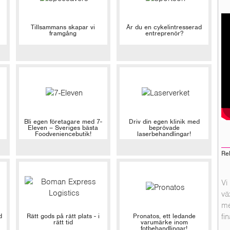
Tillsammans skapar vi
Är du en cykelintresserad
framgång
entreprenör?
Bli egen företagare med 7-
Driv din egen klinik med
Eleven – Sveriges bästa
beprövade
Foodveniencebutik!
laserbehandlingar!
Re
Vi
vä
me
d
Rätt gods på rätt plats - i
Pronatos, ett ledande
fi
rätt tid
varumärke inom
fotbehandlingar!