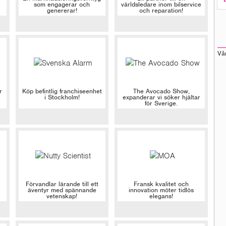
som engagerar och
världsledare inom bilservice
genererar!
och reparation!
Vå
r
Köp befintlig franchiseenhet
The Avocado Show,
i Stockholm!
expanderar vi söker hjältar
för Sverige.
Förvandlar lärande till ett
Fransk kvalitet och
äventyr med spännande
innovation möter tidlös
vetenskap!
elegans!