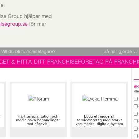
e.
hise Group hjälper med
isegroup.se
för mer
Vill du bli franchisetagare?
Så här gjorde vi!
GET & HITTA DITT FRANCHISEFÖRETAG PÅ FRANCHI
BR
Kli
!
Hårtransplantation och
Bygg ett modernt
medicinska behandlingar
serviceföretag med starkt
mot håravfall
varumärke, digitala system
och återkommande kunder