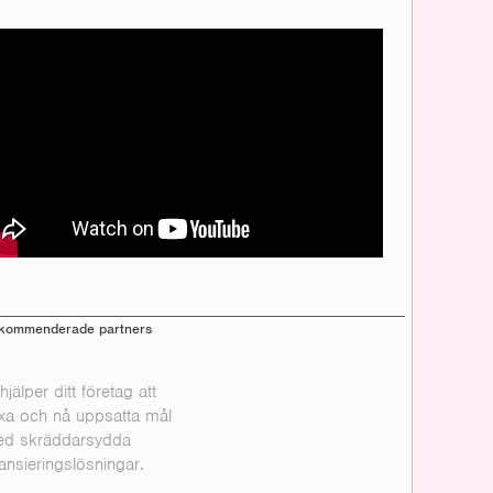
kommenderade partners
 hjälper ditt företag att
xa och nå uppsatta mål
d skräddarsydda
nansieringslösningar.