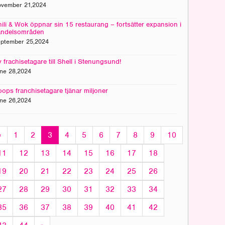
vember 21,2024
ili & Wok öppnar sin 15 restaurang – fortsätter expansion i
andelsområden
ptember 25,2024
 frachisetagare till Shell i Stenungsund!
ne 28,2024
ops franchisetagare tjänar miljoner
ne 26,2024
«
1
2
3
4
5
6
7
8
9
10
11
12
13
14
15
16
17
18
19
20
21
22
23
24
25
26
27
28
29
30
31
32
33
34
35
36
37
38
39
40
41
42