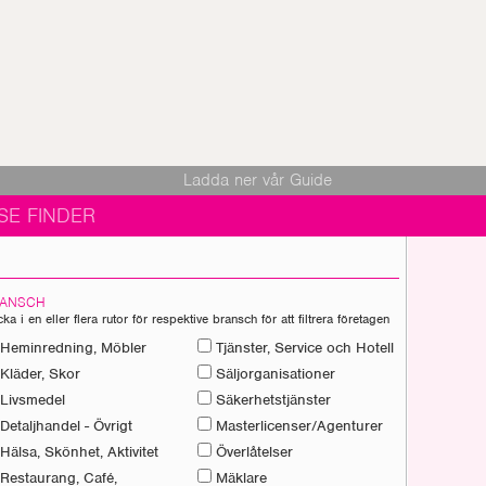
Ladda ner vår Guide
SE FINDER
ANSCH
cka i en eller flera rutor för respektive bransch för att filtrera företagen
Heminredning, Möbler
Tjänster, Service och Hotell
Kläder, Skor
Säljorganisationer
Livsmedel
Säkerhetstjänster
Detaljhandel - Övrigt
Masterlicenser/Agenturer
Hälsa, Skönhet, Aktivitet
Överlåtelser
Restaurang, Café,
Mäklare