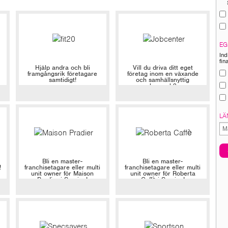
EG
Ind
fin
Hjälp andra och bli
Vill du driva ditt eget
framgångsrik företagare
företag inom en växande
samtidigt!
och samhällsnyttig
bransch?
LÄ
Bli en master-
Bli en master-
!
franchisetagare eller multi
franchisetagare eller multi
unit owner för Maison
unit owner för Roberta
Pradier i Sverige!
Caffè i Sverige!