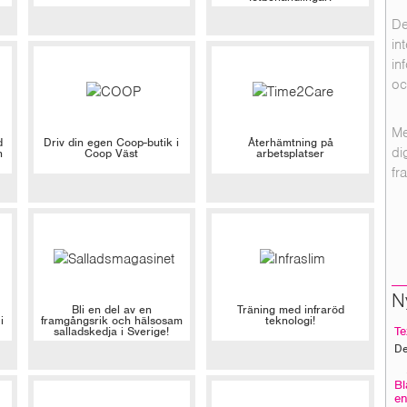
De
in
in
oc
Me
d
Driv din egen Coop-butik i
Återhämtning på
di
h
Coop Väst
arbetsplatser
fr
N
Bli en del av en
Träning med infraröd
i
framgångsrik och hälsosam
teknologi!
salladskedja i Sverige!
Te
De
Bl
en