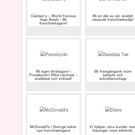
Oakberry – World Famous
Bli en del av vår snabbt
Aqai Bowls - Bli
växande franchisekedja!
franchisetagare!
Bli egen företagare i
Bli framgångsrik inom
Pressbyrån! Alltid närmast –
takbyte och
snabbast och enklast!
solcellsmontage
McDonald's i Sverige söker
Vi hjälper våra kunder me
nya franchisetagare
lösningar inom elteknik.