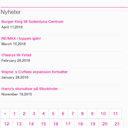
Nyheter
Burger King till Sollentuna Centrum
April 11,2016
RE/MAX i toppen igen!
March 15,2016
O'learys till Ystad
February 26,2016
Wayne´s Coffees expansion fortsätter
January 28,2016
Harry's storsatsar på Stockholm
November 19,2015
«
1
2
3
4
5
6
7
8
9
10
11
12
13
14
15
16
17
18
19
20
21