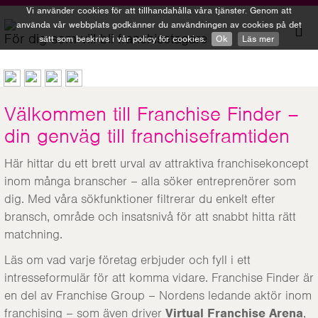
Vi använder cookies för att tillhandahålla våra tjänster. Genom att
använda vår webbplats godkänner du användningen av cookies på det
För dig som vill bli franchisetagare
sätt som beskrivs i vår policy för cookies.
Ok
Läs mer
To
nav
Välkommen till Franchise Finder –
din genväg till franchiseframtiden
Här hittar du ett brett urval av attraktiva franchisekoncept
inom många branscher – alla söker entreprenörer som
dig. Med våra sökfunktioner filtrerar du enkelt efter
bransch, område och insatsnivå för att snabbt hitta rätt
matchning.
Läs om vad varje företag erbjuder och fyll i ett
intresseformulär för att komma vidare. Franchise Finder är
en del av Franchise Group – Nordens ledande aktör inom
franchising – som även driver
Virtual Franchise Arena
,