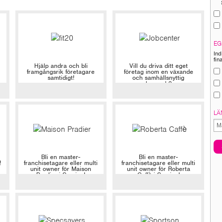
EG
Ind
fin
Hjälp andra och bli
Vill du driva ditt eget
framgångsrik företagare
företag inom en växande
samtidigt!
och samhällsnyttig
bransch?
LÄ
Bli en master-
Bli en master-
!
franchisetagare eller multi
franchisetagare eller multi
unit owner för Maison
unit owner för Roberta
Pradier i Sverige!
Caffè i Sverige!