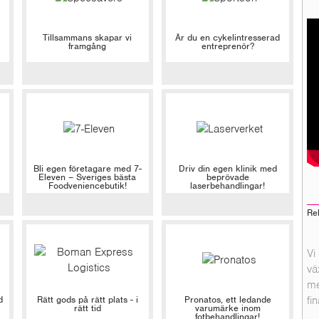
Tillsammans skapar vi
Är du en cykelintresserad
framgång
entreprenör?
Bli egen företagare med 7-
Driv din egen klinik med
Eleven – Sveriges bästa
beprövade
Foodveniencebutik!
laserbehandlingar!
Re
Vi
vä
me
d
Rätt gods på rätt plats - i
Pronatos, ett ledande
fi
rätt tid
varumärke inom
fotbehandlingar!