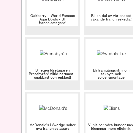
Oakberry – World Famous
Bli en del av vår snabbt
Aqai Bowls - Bli
växande franchisekedja!
franchisetagare!
Bli egen företagare i
Bli framgångsrik inom
Pressbyrån! Alltid närmast –
takbyte och
snabbast och enklast!
solcellsmontage
McDonald's i Sverige söker
Vi hjälper våra kunder me
nya franchisetagare
lösningar inom elteknik.