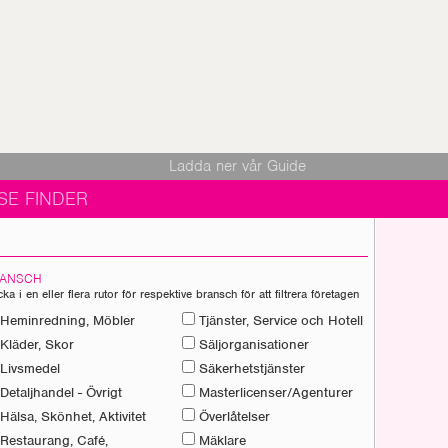
Ladda ner vår Guide
SE FINDER
ANSCH
cka i en eller flera rutor för respektive bransch för att filtrera företagen
Heminredning, Möbler
Tjänster, Service och Hotell
Kläder, Skor
Säljorganisationer
Livsmedel
Säkerhetstjänster
Detaljhandel - Övrigt
Masterlicenser/Agenturer
Hälsa, Skönhet, Aktivitet
Överlåtelser
Restaurang, Café,
Mäklare