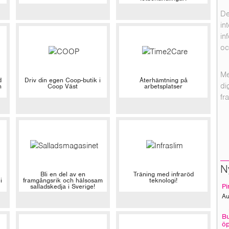
De
in
in
oc
Me
d
Driv din egen Coop-butik i
Återhämtning på
di
h
Coop Väst
arbetsplatser
fr
N
Bli en del av en
Träning med infraröd
i
framgångsrik och hälsosam
teknologi!
salladskedja i Sverige!
Pi
Au
Bu
öp