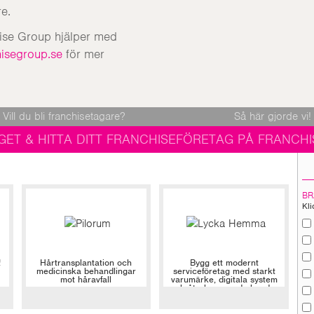
e.
hise Group hjälper med
isegroup.se
för mer
Vill du bli franchisetagare?
Så här gjorde vi!
GET & HITTA DITT FRANCHISEFÖRETAG PÅ FRANCHI
BR
Kli
!
Hårtransplantation och
Bygg ett modernt
medicinska behandlingar
serviceföretag med starkt
mot håravfall
varumärke, digitala system
och återkommande kunder