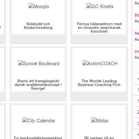
Au
Do
Au
Solskydd och
Förnya hälsosektorn med
!
fönsterinredning
en innovativ amerikansk
franchise!
Re
Au
Un
Au
Starta ett framgångsrikt
The Worlds Leading
dansk snabbmatskoncept i
Business Coaching Firm
Sverige!
En marknadsföringsverktyg
Bli partner till en