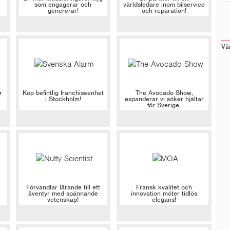
som engagerar och
världsledare inom bilservice
genererar!
och reparation!
Vå
r
Köp befintlig franchiseenhet
The Avocado Show,
i Stockholm!
expanderar vi söker hjältar
för Sverige.
Förvandlar lärande till ett
Fransk kvalitet och
äventyr med spännande
innovation möter tidlös
vetenskap!
elegans!