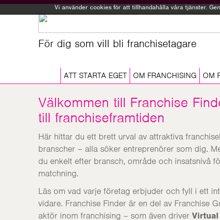
Vi använder cookies för att tillhandahålla våra tjänster. 
För dig som vill bli franchisetagare
ATT STARTA EGET
OM FRANCHISING
OM 
Välkommen till Franchise Find
till franchiseframtiden
Här hittar du ett brett urval av attraktiva franc
branscher – alla söker entreprenörer som dig. Med
du enkelt efter bransch, område och insatsnivå för
matchning.
Läs om vad varje företag erbjuder och fyll i ett i
vidare. Franchise Finder är en del av Franchise
aktör inom franchising – som även driver
Virtua