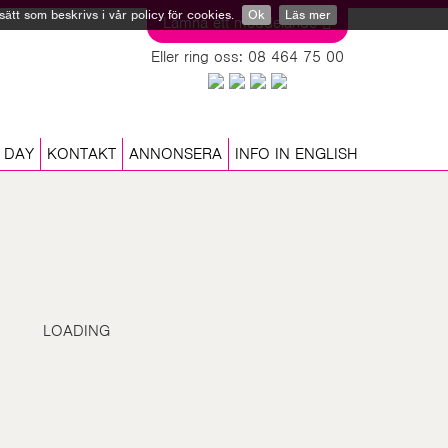
tt som beskrivs i vår policy för cookies.
Ok
Läs mer
Lämna ett meddelande
Eller ring oss: 08 464 75 00
 DAY
KONTAKT
ANNONSERA
INFO IN ENGLISH
LOADING