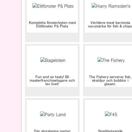
Kompletta fönsterbyten med
Världens mest berömda
Elitfönster På Plats
varumärke för fish & chips
Fun and so tasty! Bli
The Fishery serverar fisk,
masterfranchisetagare och
skaldjur och bubblor i
lev livet!
glasen.
Där storslagna partyn
Snabbväxande