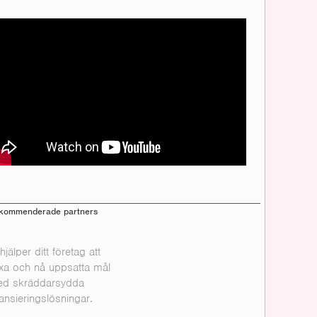
kommenderade partners
 hjälper ditt företag att
xa och nå uppsatta mål
d skräddarsydda
nansieringslösningar.