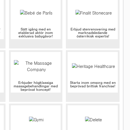
r
Sätt igång med en
Erbjud stenrenovering med
r
etablerad aktör inom
marknadsledande
exklusiva babygåvor!
österrikisk expertis!
Erbjuder högklassiga
Starta inom omsorg med en
massagebehandlingar med
beprövad brittisk franchise!
beprövat koncept!