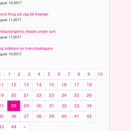
gust 14,2017
nut King på väg till Sverige
gust 11,2017
staurangerna ökade under juni
gust 11,2017
g mäklare ny franchisetagare
gust 10,2017
«
1
2
3
4
5
6
7
8
9
10
11
12
13
14
15
16
17
18
19
20
21
22
23
24
25
26
27
28
29
30
31
32
33
34
35
36
37
38
39
40
41
42
43
44
»