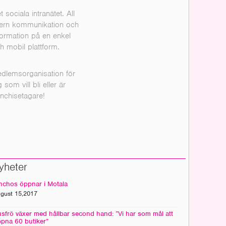
t sociala intranätet. All
tern kommunikation och
formation på en enkel
h mobil plattform.
dlemsorganisation för
g som vill bli eller är
anchisetagare!
yheter
nchos öppnar i Motala
gust 15,2017
sfrö växer med hållbar second hand: ”Vi har som mål att
pna 60 butiker”