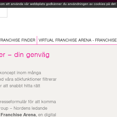
Genom att använda vår webbplats godkänner du användningen av cookies på det sä
FRANCHISE FINDER
VIRTUAL FRANCHISE ARENA - FRANCHISE
er – din genväg
hisekoncept inom många
 våra sökfunktioner filtrerar
 att snabbt hitta rätt
ntresseformulär för att komma
 Group – Nordens ledande
l Franchise Arena
, en digital