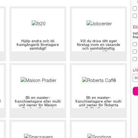
EG
Ind
fin
Hjälp andra och bli
Vill du driva ditt eget
framgångsrik företagare
företag inom en växande
samtidigt!
och samhällsnyttig
bransch?
LÄ
Bli en master-
Bli en master-
!
franchisetagare eller multi
franchisetagare eller multi
unit owner för Maison
unit owner för Roberta
Pradier i Sverige!
Caffè i Sverige!