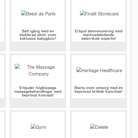
r
Sätt igång med en
Erbjud stenrenovering med
r
etablerad aktör inom
marknadsledande
exklusiva babygåvor!
österrikisk expertis!
Erbjuder högklassiga
Starta inom omsorg med en
massagebehandlingar med
beprövad brittisk franchise!
beprövat koncept!