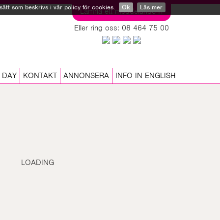
tt som beskrivs i vår policy för cookies.
Ok
Läs mer
Lämna ett meddelande
Eller ring oss: 08 464 75 00
 DAY
KONTAKT
ANNONSERA
INFO IN ENGLISH
LOADING