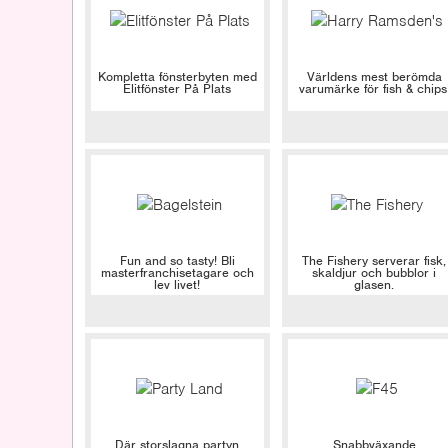
Kompletta fönsterbyten med
Världens mest berömda
Elitfönster På Plats
varumärke för fish & chips
Fun and so tasty! Bli
The Fishery serverar fisk,
masterfranchisetagare och
skaldjur och bubblor i
lev livet!
glasen.
Där storslagna partyn
Snabbväxande