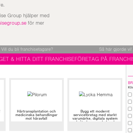
e.
hise Group hjälper med
isegroup.se
för mer
Vill du bli franchisetagare?
Så här gjorde vi!
GET & HITTA DITT FRANCHISEFÖRETAG PÅ FRANCHI
BR
Kli
!
Hårtransplantation och
Bygg ett modernt
medicinska behandlingar
serviceföretag med starkt
mot håravfall
varumärke, digitala system
och återkommande kunder