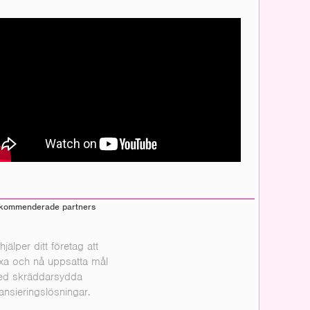
kommenderade partners
 hjälper ditt företag att
xa och nå uppsatta mål
d skräddarsydda
nansieringslösningar.