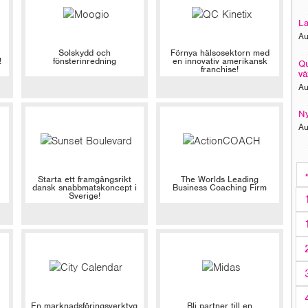
La
Au
Solskydd och
Förnya hälsosektorn med
!
fönsterinredning
en innovativ amerikansk
Qu
franchise!
vä
Au
Ny
Au
Starta ett framgångsrikt
The Worlds Leading
dansk snabbmatskoncept i
Business Coaching Firm
Sverige!
En marknadsföringsverktyg
Bli partner till en