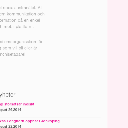
t sociala intranätet. All
tern kommunikation och
formation på en enkel
h mobil plattform.
dlemsorganisation för
g som vill bli eller är
anchisetagare!
yheter
p storsatsar indiskt
gust 26,2014
xas Longhorn öppnar i Jönköping
gust 22,2014