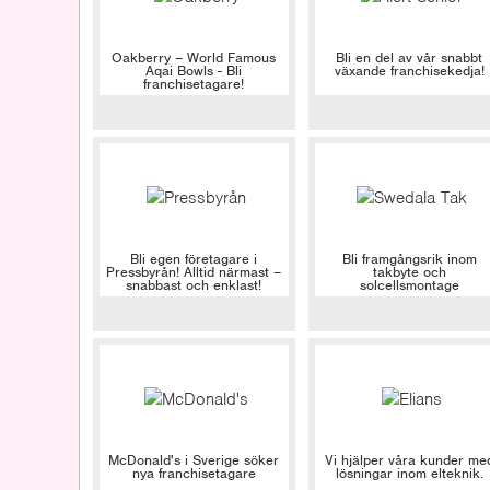
Oakberry – World Famous
Bli en del av vår snabbt
Aqai Bowls - Bli
växande franchisekedja!
franchisetagare!
Bli egen företagare i
Bli framgångsrik inom
Pressbyrån! Alltid närmast –
takbyte och
snabbast och enklast!
solcellsmontage
McDonald's i Sverige söker
Vi hjälper våra kunder me
nya franchisetagare
lösningar inom elteknik.