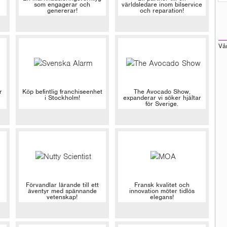
som engagerar och
världsledare inom bilservice
genererar!
och reparation!
Vå
r
Köp befintlig franchiseenhet
The Avocado Show,
i Stockholm!
expanderar vi söker hjältar
för Sverige.
Förvandlar lärande till ett
Fransk kvalitet och
äventyr med spännande
innovation möter tidlös
vetenskap!
elegans!