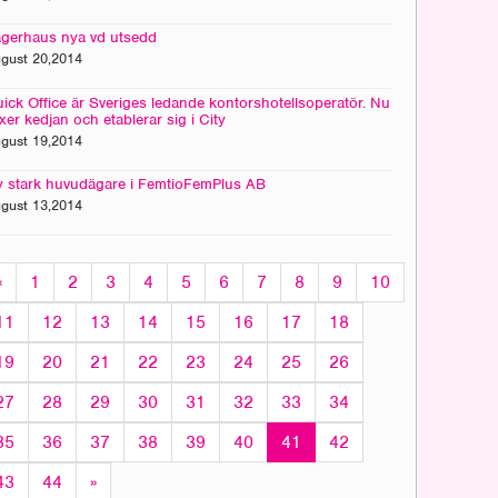
gerhaus nya vd utsedd
gust 20,2014
ick Office är Sveriges ledande kontorshotellsoperatör. Nu
xer kedjan och etablerar sig i City
gust 19,2014
 stark huvudägare i FemtioFemPlus AB
gust 13,2014
«
1
2
3
4
5
6
7
8
9
10
11
12
13
14
15
16
17
18
19
20
21
22
23
24
25
26
27
28
29
30
31
32
33
34
35
36
37
38
39
40
41
42
43
44
»