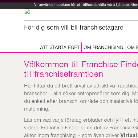
Vi använder cookies för att tillhandahålla våra tjänster. 
För dig som vill bli franchisetagare
ATT STARTA EGET
OM FRANCHISING
OM 
Välkommen till Franchise Find
till franchiseframtiden
Här hittar du ett brett urval av attraktiva franc
branscher – alla söker entreprenörer som dig. Med
du enkelt efter bransch, område och insatsnivå för
matchning.
Läs om vad varje företag erbjuder och fyll i ett i
vidare. Franchise Finder är en del av Franchise
aktör inom franchising – som även driver
Virtua