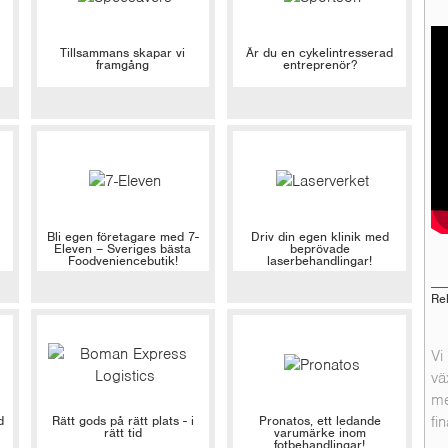
Tillsammans skapar vi
Är du en cykelintresserad
framgång
entreprenör?
Bli egen företagare med 7-
Driv din egen klinik med
Eleven – Sveriges bästa
beprövade
Foodveniencebutik!
laserbehandlingar!
Re
Vi
vä
me
d
Rätt gods på rätt plats - i
Pronatos, ett ledande
fi
rätt tid
varumärke inom
fotbehandlingar!