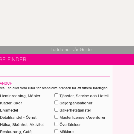
Ladda ner vår Guide
SE FINDER
ANSCH
cka i en eller flera rutor för respektive bransch för att filtrera företagen
Heminredning, Möbler
Tjänster, Service och Hotell
Kläder, Skor
Säljorganisationer
Livsmedel
Säkerhetstjänster
Detaljhandel - Övrigt
Masterlicenser/Agenturer
Hälsa, Skönhet, Aktivitet
Överlåtelser
Restaurang, Café,
Mäklare