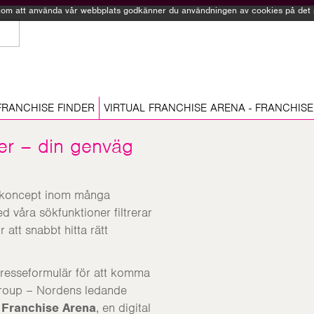
Genom att använda vår webbplats godkänner du användningen av cookies på det sä
FRANCHISE FINDER
VIRTUAL FRANCHISE ARENA - FRANCHISE
er – din genväg
hisekoncept inom många
 våra sökfunktioner filtrerar
 att snabbt hitta rätt
ntresseformulär för att komma
 Group – Nordens ledande
l Franchise Arena
, en digital