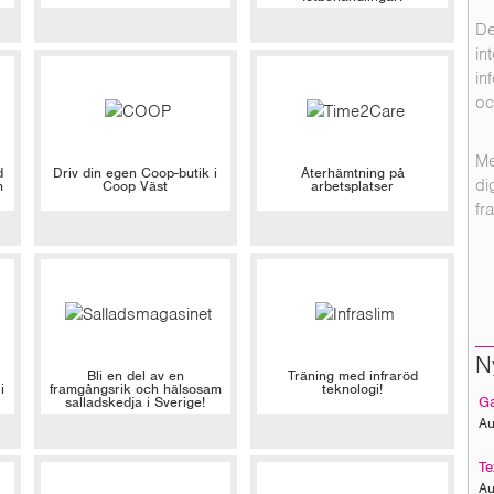
De
in
in
oc
Me
d
Driv din egen Coop-butik i
Återhämtning på
di
h
Coop Väst
arbetsplatser
fr
N
Bli en del av en
Träning med infraröd
i
framgångsrik och hälsosam
teknologi!
salladskedja i Sverige!
Ga
Au
Te
Au